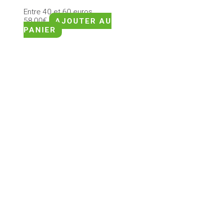
Entre 40 et 60 euros
58,00
€
AJOUTER AU
PANIER