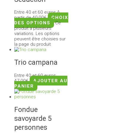
Entre 40 et 60 euros
A
partir de
40,00
€
CHOIX
DES OPTIONS
Ce
produit a plusieurs
variations. Les options
peuvent être choisies sur
la page du produit
Trio campana
Entre 40 et 60 euros
47,00
€
AJOUTER AU
PANIER
Fondue
savoyarde 5
personnes