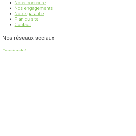
Nous connaitre
Nos engagements
Notre garantie
Plan du site
Contact
Nos réseaux sociaux
Facebook-f
FLEURS
Amour
Anniversaire
Fleurs et chocolats
Mariage
Pour le plaisir
Naissance
Deuil
Plantes
Back