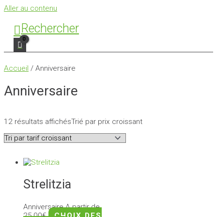
Aller au contenu
Rechercher
Accueil
/ Anniversaire
Anniversaire
12 résultats affichés
Trié par prix croissant
Strelitzia
Anniversaire
A partir de
25,00
€
CHOIX DES