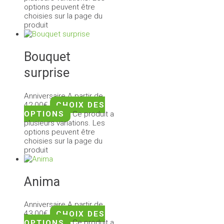
options peuvent être
choisies sur la page du
produit
Bouquet
surprise
Anniversaire
A partir de
42,00
€
CHOIX DES
OPTIONS
Ce produit a
plusieurs variations. Les
options peuvent être
choisies sur la page du
produit
Anima
Anniversaire
A partir de
43,00
€
CHOIX DES
OPTIONS
Ce produit a