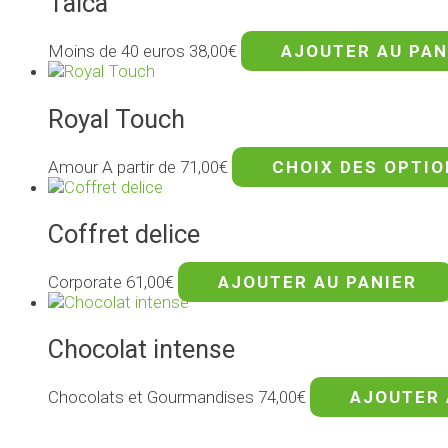
Taica
Moins de 40 euros
38,00
€
AJOUTER AU PAN
Royal Touch
Amour
A partir de
71,00
€
CHOIX DES OPTI
Coffret delice
Corporate
61,00
€
AJOUTER AU PANIER
Chocolat intense
Chocolats et Gourmandises
74,00
€
AJOUTER 